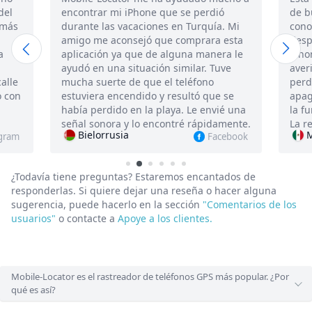
perdió
de búsqueda de iPhone de terceros que
rquía. Mi
conozco hasta ahora. La compré
rara esta
después de que mi novio perdiera su
 manera le
iPhone, y estábamos intentando
ar. Tuve
averiguar cómo encontrar el iPhone
fono
perdido por número de teléfono, si está
ó que se
apagado. En general, nos gustó mucho
e envié una
la función de la aplicación y la interfaz.
ápidamente.
La recomendamos encarecidamente.
Мексика
Facebook
Instagram
¿Todavía tiene preguntas? Estaremos encantados de
responderlas.
Si quiere dejar una reseña o hacer alguna
sugerencia, puede hacerlo en la sección
"Comentarios de los
usuarios"
o contacte a
Apoye a los clientes.
Mobile-Locator es el rastreador de teléfonos GPS más popular. ¿Por
qué es así?